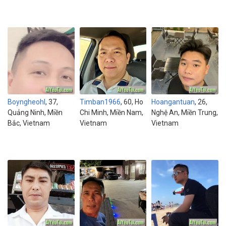
Boyngheohl
, 37,
Timban1966
, 60, Ho
Hoangantuan
, 26,
Quảng Ninh, Miền
Chi Minh, Miền Nam,
Nghệ An, Miền Trung,
Bắc, Vietnam
Vietnam
Vietnam