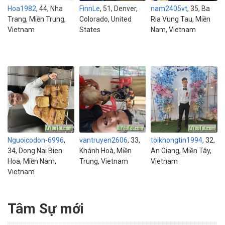
Hoa1982
, 44, Nha
FinnLe
, 51, Denver,
nam2405vt
, 35, Ba
Trang, Miền Trung,
Colorado, United
Ria Vung Tau, Miền
Vietnam
States
Nam, Vietnam
Nguoicodon-6996
,
vantruyen2606
, 33,
toikhongtin1994
, 32,
34, Dong Nai Bien
Khánh Hoà, Miền
An Giang, Miền Tây,
Hoa, Miền Nam,
Trung, Vietnam
Vietnam
Vietnam
Tâm Sự mới