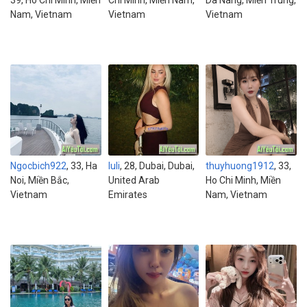
39, Ho Chi Minh, Miền
Chi Minh, Miền Nam,
Da Nang, Miền Trung,
Nam, Vietnam
Vietnam
Vietnam
Ngocbich922
, 33, Ha
luli
, 28, Dubai, Dubai,
thuyhuong1912
, 33,
Noi, Miền Bắc,
United Arab
Ho Chi Minh, Miền
Vietnam
Emirates
Nam, Vietnam