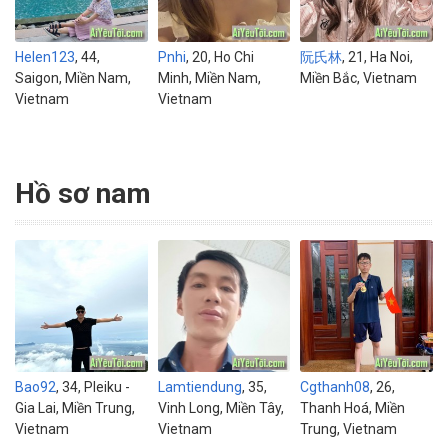
Helen123
, 44,
Pnhi
, 20, Ho Chi
阮氏林
, 21, Ha Noi,
Saigon, Miền Nam,
Minh, Miền Nam,
Miền Bắc, Vietnam
Vietnam
Vietnam
Hồ sơ nam
Bao92
, 34, Pleiku -
Lamtiendung
, 35,
Cgthanh08
, 26,
Gia Lai, Miền Trung,
Vinh Long, Miền Tây,
Thanh Hoá, Miền
Vietnam
Vietnam
Trung, Vietnam