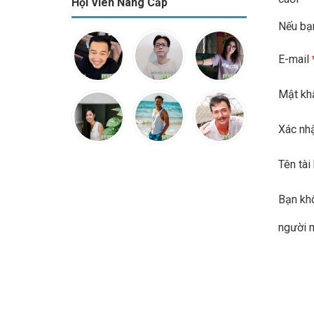
Hội Viên Nâng Cấp
Nếu bạ
E-mail
Mật k
Xác nh
Tên tà
Bạn kh
người 