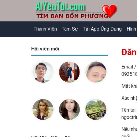
Thành Viên
Tâm Sự
Tải App Ứng Dụng
Hình
Hội viên mới
Đăn
Email /
09251
Mật khẩ
Xác nhậ
Tên tài
ngoctr
Nếu như
cuối