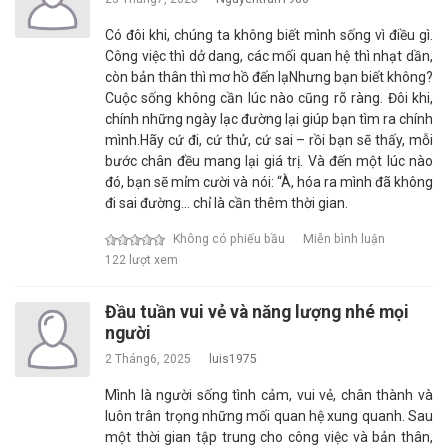
Có đôi khi, chúng ta không biết mình sống vì điều gì.
Công việc thì dở dang, các mối quan hệ thì nhạt dần,
còn bản thân thì mơ hồ đến lạNhưng bạn biết không?
Cuộc sống không cần lúc nào cũng rõ ràng. Đôi khi,
chính những ngày lạc đường lại giúp bạn tìm ra chính
mình.Hãy cứ đi, cứ thử, cứ sai – rồi bạn sẽ thấy, mỗi
bước chân đều mang lại giá trị. Và đến một lúc nào
đó, bạn sẽ mỉm cười và nói: “À, hóa ra mình đã không
đi sai đường... chỉ là cần thêm thời gian.
Không có phiếu bầu
Miễn bình luận
122 lượt xem
Đầu tuần vui vẻ và năng lượng nhé mọi
người
2 Tháng6, 2025
luis1975
Mình là người sống tình cảm, vui vẻ, chân thành và
luôn trân trọng những mối quan hệ xung quanh. Sau
một thời gian tập trung cho công việc và bản thân,