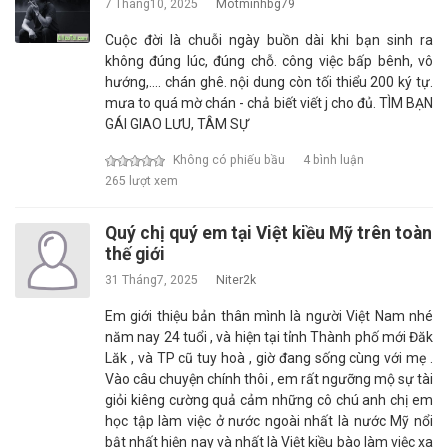
7 Tháng10, 2025
Motminhbg79
Cuộc đời là chuỗi ngày buồn dài khi bạn sinh ra
không đúng lúc, đúng chỗ. công việc bấp bênh, vô
hướng,.... chán ghê. nội dung còn tối thiểu 200 ký tự.
mưa to quá mờ chán - chả biết viết j cho đủ. TÌM BẠN
GÁI GIAO LƯU, TÂM SỰ
Không có phiếu bầu
4 bình luận
265 lượt xem
Quý chị quý em tại Việt kiều Mỹ trên toàn
thế giới
31 Tháng7, 2025
Niter2k
Em giới thiệu bản thân mình là người Việt Nam nhé
năm nay 24 tuổi , và hiện tại tỉnh Thành phố mới Đăk
Lăk , và TP cũ tuy hoà , giờ đang sống cùng với mẹ .
Vào câu chuyện chính thôi , em rất ngưỡng mộ sự tài
giỏi kiêng cường quả cảm những cô chú anh chị em
học tập làm việc ở nước ngoài nhất là nước Mỹ nổi
bật nhất hiện nay và nhất là Việt kiều bào làm việc xa