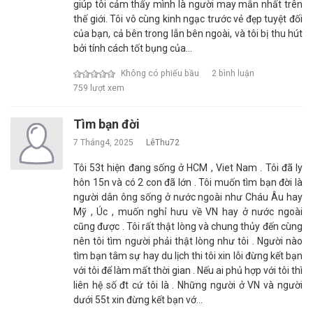
giúp tôi cảm thấy mình là người may mắn nhất trên
thế giới. Tôi vô cùng kinh ngạc trước vẻ đẹp tuyệt đối
của bạn, cả bên trong lẫn bên ngoài, và tôi bị thu hút
bởi tính cách tốt bụng của…
Không có phiếu bầu
2 bình luận
759 lượt xem
Tìm bạn đời
7 Tháng4, 2025
LêThu72
Tôi 53t hiện đang sống ở HCM , Viet Nam . Tôi đã ly
hôn 15n và có 2 con đã lớn . Tôi muốn tìm bạn đời là
người dân ông sống ở nước ngoài như Cháu Âu hay
Mỹ , Úc , muốn nghỉ hưu về VN hay ở nước ngoài
cũng được . Tôi rất thật lòng và chung thủy đến cùng
nên tôi tìm người phải thật lòng như tôi . Người nào
tìm bạn tâm sự hay du lịch thi tôi xin lỗi đừng kết bạn
với tôi để làm mất thời gian . Nếu ai phủ hợp với tôi thì
liên hệ số đt cứ tôi là . Những người ở VN và người
dưới 55t xin đừng kết bạn vớ…