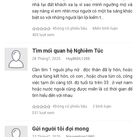
nhà tại đất khách xa lạ vì sao mình ngưỡng mộ và
say nắng vì em nhìn mọi người có một tia sáng khác
biệt so với những người lặn lội kiếm t…
Không có phiếu bầu
Miễn bình luận
455 lượt xem
Tìm mối quan hệ Nghiêm Túc
28 Tháng7, 2025
Huy86DL1205
Cần tìm 1 nguòi phụ nữ . độc thân đã ly hôn, hoăc
chưa từng kết hôn, có con , hoặc chưa từn có, công
việc tạm ổn càng tốt. độ tuổi từ trên 33 . ở viẹt nam
hoặc nước ngoài cũng được miễn là có thời gian để
tìm hiểu đến với nhau
Không có phiếu bầu
2 bình luận
531 lượt xem
Gửi người tôi đợi mong
23 Tháng7, 2025
Nguyentran1980