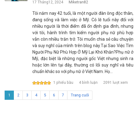
17 Tháng12, 2024
Miketran82
Tôi năm nay 42 tuổi, là một người đàn ông độc thân,
đang sống và làm việc ở Mỹ. Có lẽ tuổi này đối với
nhiều người là thời điểm đã ổn định gia đình, nhưng
với tôi, hành trình tìm kiếm người phụ nữ phù hợp
vẫn còn nhiều trăn trở. Tôi muốn chia sẻ câu chuyện
và suy nghĩ của mình trên blog này.Tại Sao Việc Tìm
Người Phụ Nữ Phù Hợp Ở Mỹ Lại Khó Khăn?Phụ nữ ở
Mỹ, đặc biệt là những người gốc Việt nhưng sinh ra
hoặc lớn lên tại đây, thường có lối suy nghĩ và tiêu
chuẩn khác so với phụ nữ ở Việt Nam. Họ…
1 phiếu bầu
4 bình luận
2091 lượt xem
1
2
3
4
5
6
7
Trang cuối