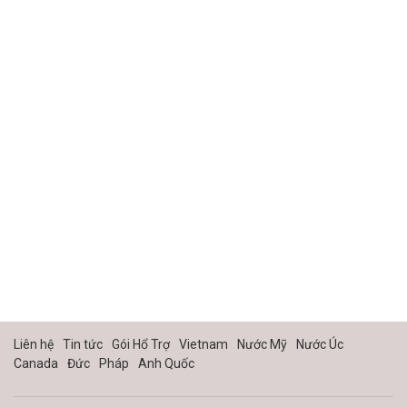
Liên hệ
Tin tức
Gói Hổ Trợ
Vietnam
Nước Mỹ
Nước Úc
Canada
Đức
Pháp
Anh Quốc