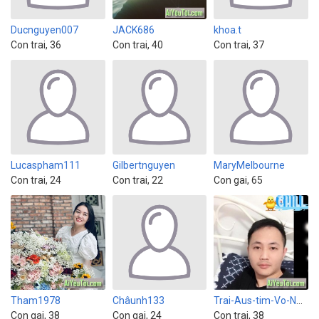
Ducnguyen007
JACK686
khoa.t
Con trai, 36
Con trai, 40
Con trai, 37
Lucaspham111
Gilbertnguyen
MaryMelbourne
Con trai, 24
Con trai, 22
Con gai, 65
Tham1978
Châunh133
Trai-Aus-tim-Vo-NewZealand
Con gai, 38
Con gai, 24
Con trai, 38