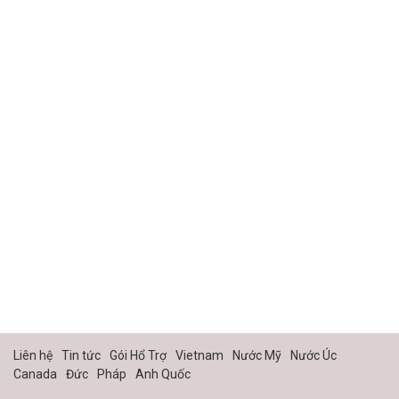
Liên hệ
Tin tức
Gói Hổ Trợ
Vietnam
Nước Mỹ
Nước Úc
Canada
Đức
Pháp
Anh Quốc