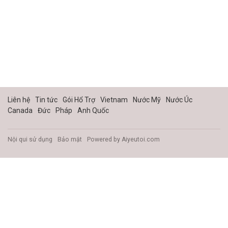
Liên hệ
Tin tức
Gói Hổ Trợ
Vietnam
Nước Mỹ
Nước Úc
Canada
Đức
Pháp
Anh Quốc
Nội qui sử dụng
Bảo mật
Powered by
Aiyeutoi.com