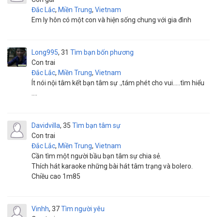
Đắc Lắc
,
Miền Trung
,
Vietnam
Em ly hôn có một con và hiện sống chung với gia đình
Long995
31
Tìm bạn bốn phương
Con trai
Đắc Lắc
,
Miền Trung
,
Vietnam
Ít nói nội tâm kết bạn tâm sự .,tám phét cho vui.....tìm hiểu
....
Davidvilla
35
Tìm bạn tâm sự
Con trai
Đắc Lắc
,
Miền Trung
,
Vietnam
Cần tìm một người bầu bạn tâm sự chia sẻ.
Thích hát karaoke những bài hát tâm trạng và bolero.
Chiều cao 1m85
Vinhh
37
Tìm người yêu