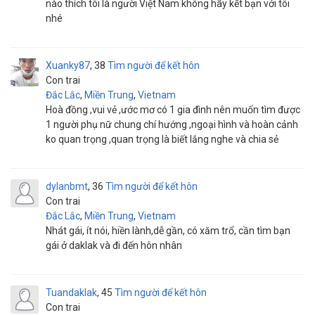
nào thích tôi là người Việt Nam không hãy kết bạn với tôi
nhé
Xuanky87
38
Tìm người để kết hôn
Con trai
Đắc Lắc
,
Miền Trung
,
Vietnam
Hoà đồng ,vui vẻ ,ước mơ có 1 gia đình nên muốn tìm được
1 người phụ nữ chung chí hướng ,ngoại hình và hoàn cảnh
ko quan trọng ,quan trọng là biết lắng nghe và chia sẻ
dylanbmt
36
Tìm người để kết hôn
Con trai
Đắc Lắc
,
Miền Trung
,
Vietnam
Nhát gái, ít nói, hiền lành,dễ gần, có xăm trổ, cần tìm bạn
gái ở daklak và đi đến hôn nhân
Tuandaklak
45
Tìm người để kết hôn
Con trai