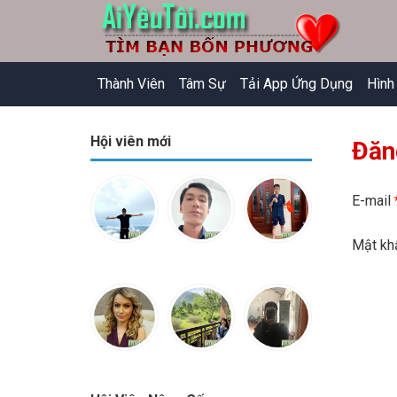
Thành Viên
Tâm Sự
Tải App Ứng Dụng
Hình
Hội viên mới
Đăn
E-mail
Mật k