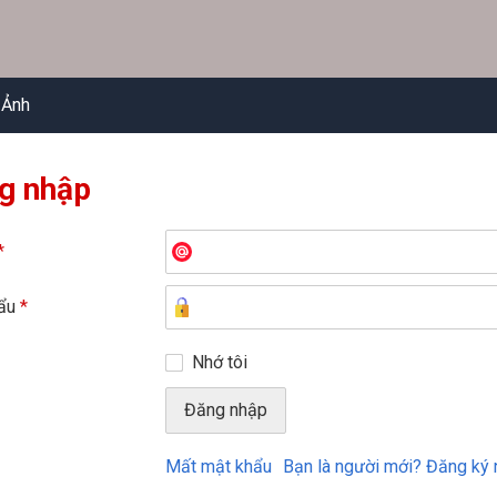
 Ảnh
g nhập
*
hẩu
*
Nhớ tôi
Mất mật khẩu
Bạn là người mới? Đăng ký 