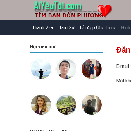
Thành Viên
Tâm Sự
Tải App Ứng Dụng
Hình
Hội viên mới
Đăn
E-mail
Mật k