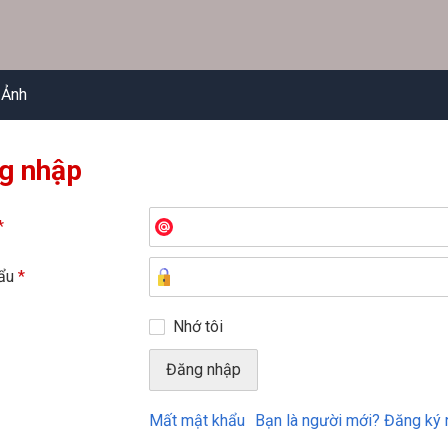
 Ảnh
g nhập
*
hẩu
*
Nhớ tôi
Mất mật khẩu
Bạn là người mới? Đăng ký 