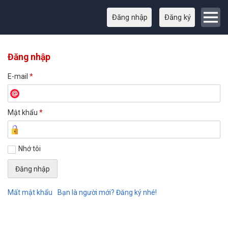
Đăng nhập
Đăng ký
Đăng nhập
E-mail
*
Mật khẩu
*
Nhớ tôi
Mất mật khẩu
Bạn là người mới? Đăng ký nhé!