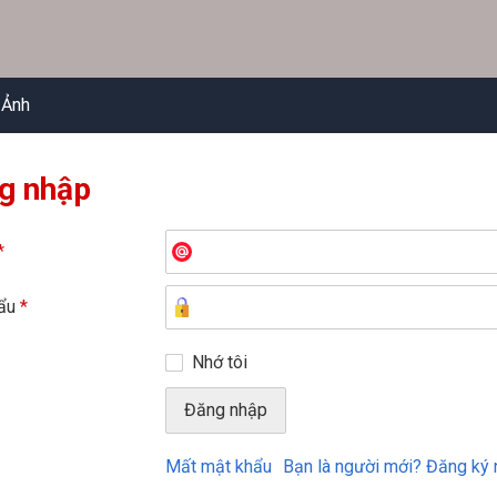
 Ảnh
g nhập
*
hẩu
*
Nhớ tôi
Mất mật khẩu
Bạn là người mới? Đăng ký 