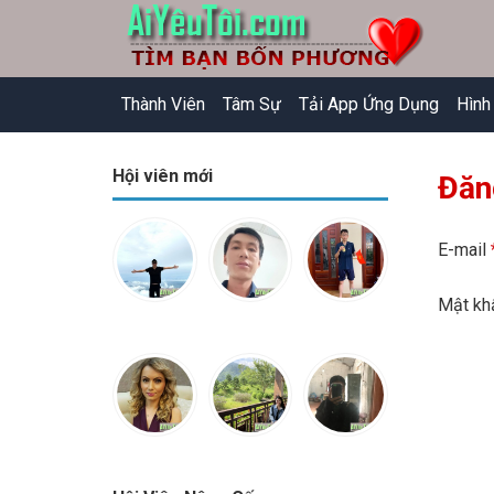
Thành Viên
Tâm Sự
Tải App Ứng Dụng
Hình
Hội viên mới
Đăn
E-mail
Mật k