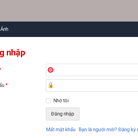
 Ảnh
g nhập
*
hẩu
*
Nhớ tôi
Mất mật khẩu
Bạn là người mới? Đăng ký 