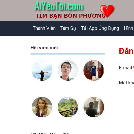
Thành Viên
Tâm Sự
Tải App Ứng Dụng
Hình
Hội viên mới
Đăn
E-mail
Mật k