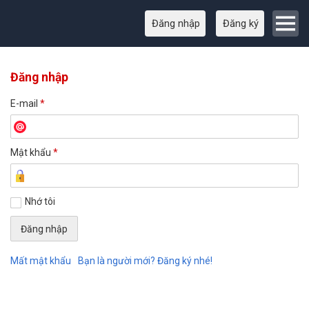
Đăng nhập
Đăng ký
Đăng nhập
E-mail
*
Mật khẩu
*
Nhớ tôi
Mất mật khẩu
Bạn là người mới? Đăng ký nhé!