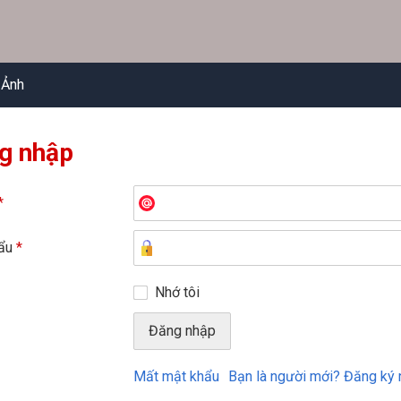
 Ảnh
g nhập
*
hẩu
*
Nhớ tôi
Mất mật khẩu
Bạn là người mới? Đăng ký 