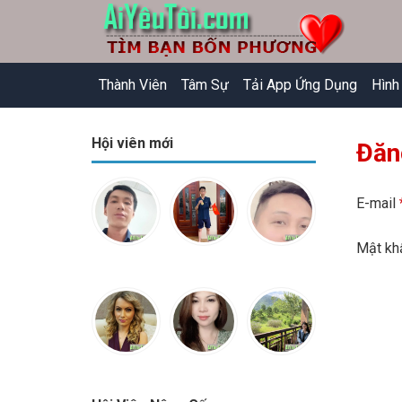
Thành Viên
Tâm Sự
Tải App Ứng Dụng
Hình
Hội viên mới
Đăn
E-mail
Mật k