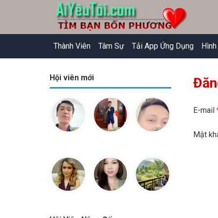
Thành Viên
Tâm Sự
Tải App Ứng Dụng
Hình
Hội viên mới
Đăn
E-mail
Mật k