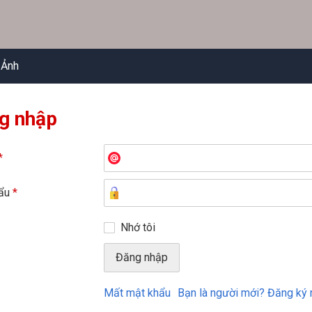
 Ảnh
g nhập
*
hẩu
*
Nhớ tôi
Mất mật khẩu
Bạn là người mới? Đăng ký 