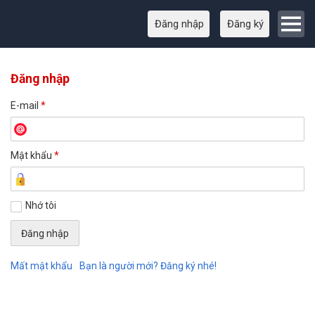
Đăng nhập
Đăng ký
Đăng nhập
E-mail
*
Mật khẩu
*
Nhớ tôi
Mất mật khẩu
Bạn là người mới? Đăng ký nhé!