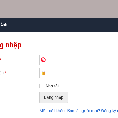
 Ảnh
g nhập
*
hẩu
*
Nhớ tôi
Mất mật khẩu
Bạn là người mới? Đăng ký 