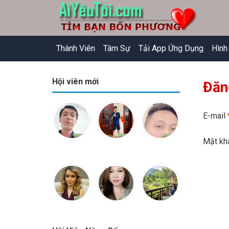
Thành Viên
Tâm Sự
Tải App Ứng Dụng
Hình
Hội viên mới
Đăn
E-mail
Mật k