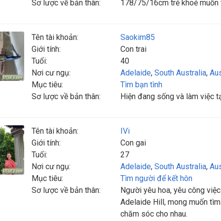
Sơ lược về bản thân:
178/75/16cm trẻ khoẻ muốn tì
Tên tài khoản:
Saokim85
Giới tính:
Con trai
Tuổi:
40
Nơi cư ngụ:
Adelaide
,
South Australia
,
Aus
Mục tiêu:
Tìm bạn tình
Sơ lược về bản thân:
Hiện đang sống và làm việc t
Tên tài khoản:
IVi
Giới tính:
Con gai
Tuổi:
27
Nơi cư ngụ:
Adelaide
,
South Australia
,
Aus
Mục tiêu:
Tìm người để kết hôn
Sơ lược về bản thân:
Người yêu hoa, yêu công việc
Adelaide Hill, mong muốn tìm
chăm sóc cho nhau.