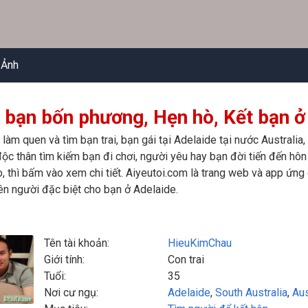
 Ảnh
 bạn bốn phương, Hẹn hò, Kết bạn ở 
 làm quen và tìm bạn trai, bạn gái tại Adelaide tại nước Australi
ộc thân tìm kiếm bạn đi chơi, người yêu hay bạn đời tiến đến hôn
, thì bấm vào xem chi tiết. Aiyeutoi.com là trang web và app ứng
n người đặc biệt cho bạn ở Adelaide.
Tên tài khoản:
HieuKimChau
Giới tính:
Con trai
Tuổi:
35
Nơi cư ngụ:
Adelaide
,
South Australia
,
Aus