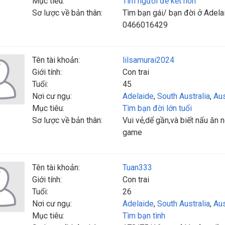
Mục tiêu:
Tìm người để kết hôn
Sơ lược về bản thân:
Tìm bạn gái/ bạn đời ở Adelai
0466016429
Tên tài khoản:
lilsamurai2024
Giới tính:
Con trai
Tuổi:
45
Nơi cư ngụ:
Adelaide
,
South Australia
,
Aus
Mục tiêu:
Tìm bạn đời lớn tuổi
Sơ lược về bản thân:
Vui vẻ,dể gần,và biết nấu ăn 
game
Tên tài khoản:
Tuan333
Giới tính:
Con trai
Tuổi:
26
Nơi cư ngụ:
Adelaide
,
South Australia
,
Aus
Mục tiêu:
Tìm bạn tình