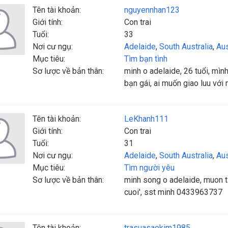
Tên tài khoản:
nguyennhan123
Giới tính:
Con trai
Tuổi:
33
Nơi cư ngụ:
Adelaide
,
South Australia
,
Aus
Mục tiêu:
Tìm bạn tình
Sơ lược về bản thân:
minh o adelaide, 26 tuổi, mìn
bạn gái, ai muốn giao luu với 
Tên tài khoản:
LeKhanh111
Giới tính:
Con trai
Tuổi:
31
Nơi cư ngụ:
Adelaide
,
South Australia
,
Aus
Mục tiêu:
Tìm người yêu
Sơ lược về bản thân:
minh song o adelaide, muon ti
cuoi', sst minh 0433963737
Tên tài khoản:
trasuasaokim1985