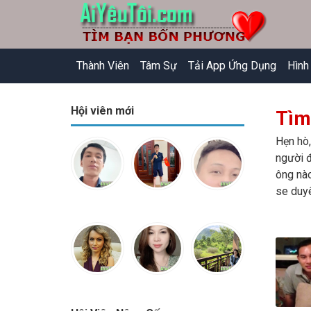
Thành Viên
Tâm Sự
Tải App Ứng Dụng
Hình
Hội viên mới
Tìm
Hẹn hò,
người đ
ông nào
se duyê