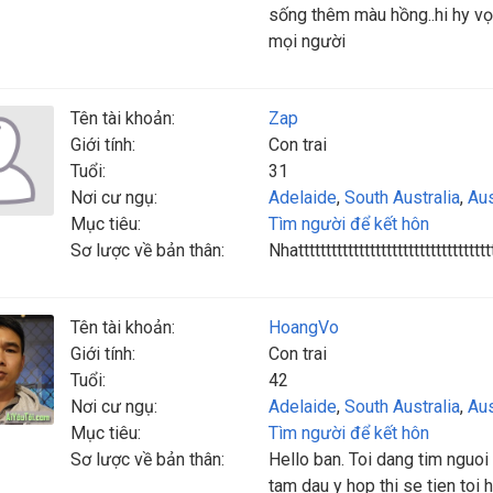
sống thêm màu hồng..hi hy v
mọi người
Tên tài khoản:
Zap
Giới tính:
Con trai
Tuổi:
31
Nơi cư ngụ:
Adelaide
,
South Australia
,
Aus
Mục tiêu:
Tìm người để kết hôn
Sơ lược về bản thân:
Nhatttttttttttttttttttttttttttttttttttt
Tên tài khoản:
HoangVo
Giới tính:
Con trai
Tuổi:
42
Nơi cư ngụ:
Adelaide
,
South Australia
,
Aus
Mục tiêu:
Tìm người để kết hôn
Sơ lược về bản thân:
Hello ban. Toi dang tim nguoi
tam dau y hop thi se tien toi 