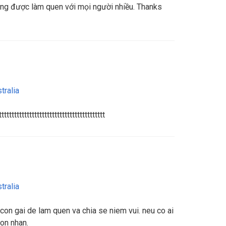
ọng được làm quen với mọi người nhiều. Thanks
tralia
ttttttttttttttttttttttttttttttttttttttttt
tralia
 con gai de lam quen va chia se niem vui. neu co ai
hon nhan.