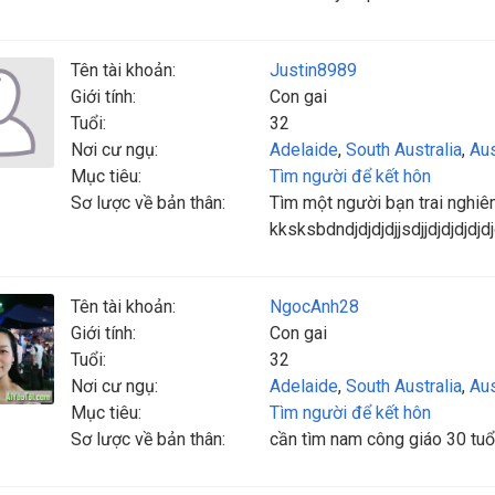
Tên tài khoản:
Justin8989
Giới tính:
Con gai
Tuổi:
32
Nơi cư ngụ:
Adelaide
,
South Australia
,
Aus
Mục tiêu:
Tìm người để kết hôn
Sơ lược về bản thân:
Tìm một người bạn trai nghiêm 
kksksbdndjdjdjdjjsdjjdjdjdjdj
Tên tài khoản:
NgocAnh28
Giới tính:
Con gai
Tuổi:
32
Nơi cư ngụ:
Adelaide
,
South Australia
,
Aus
Mục tiêu:
Tìm người để kết hôn
Sơ lược về bản thân:
cần tìm nam công giáo 30 tuổi