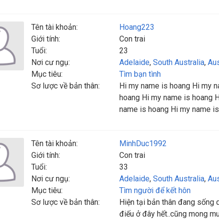
Tên tài khoản:
Hoang223
Giới tính:
Con trai
Tuổi:
23
Nơi cư ngụ:
Adelaide
,
South Australia
,
Aus
Mục tiêu:
Tìm bạn tình
Sơ lược về bản thân:
Hi my name is hoang Hi my n
hoang Hi my name is hoang H
name is hoang Hi my name is
Tên tài khoản:
MinhDuc1992
Giới tính:
Con trai
Tuổi:
33
Nơi cư ngụ:
Adelaide
,
South Australia
,
Aus
Mục tiêu:
Tìm người để kết hôn
Sơ lược về bản thân:
Hiện tại bản thân đang sống q
điếu ở đây hết..cũng mong m