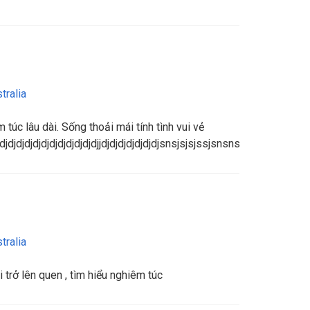
tralia
túc lâu dài. Sống thoải mái tính tình vui vẻ
djdjdjdjdjdjdjdjdjdjdjdjdjjdjdjdjdjdjdjdjsnsjsjsjssjsnsnsnnsjdjs
tralia
 trở lên quen , tìm hiểu nghiêm túc