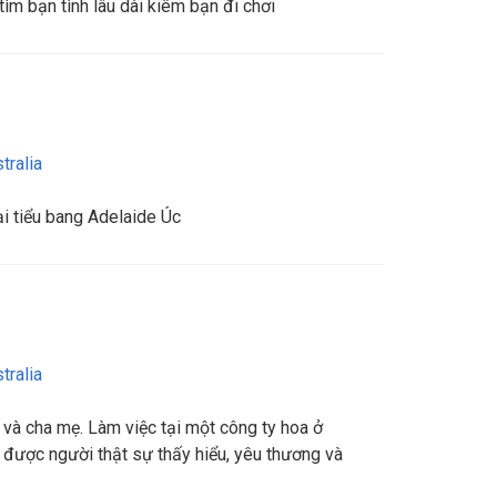
m bạn tình lâu dài kiêm bạn đi chơi
tralia
ại tiểu bang Adelaide Úc
tralia
 và cha mẹ. Làm việc tại một công ty hoa ở
 được người thật sự thấy hiểu, yêu thương và