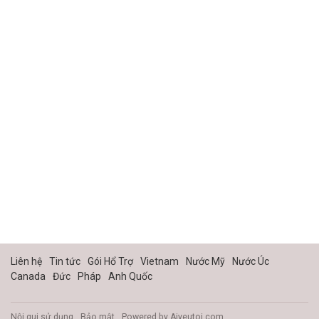
Liên hệ
Tin tức
Gói Hổ Trợ
Vietnam
Nước Mỹ
Nước Úc
Canada
Đức
Pháp
Anh Quốc
Nội qui sử dụng
Bảo mật
Powered by
Aiyeutoi.com