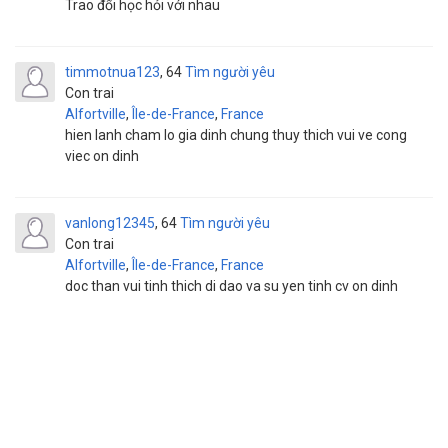
Trao đổi học hỏi với nhau
timmotnua123
64
Tìm người yêu
Con trai
Alfortville
,
Île-de-France
,
France
hien lanh cham lo gia dinh chung thuy thich vui ve cong
viec on dinh
vanlong12345
64
Tìm người yêu
Con trai
Alfortville
,
Île-de-France
,
France
doc than vui tinh thich di dao va su yen tinh cv on dinh