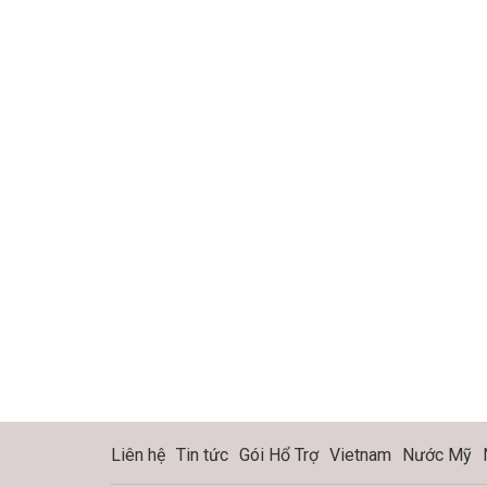
Liên hệ
Tin tức
Gói Hổ Trợ
Vietnam
Nước Mỹ