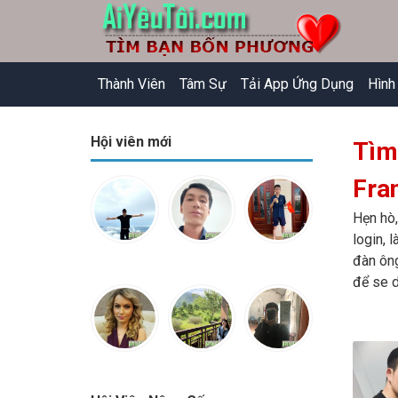
Thành Viên
Tâm Sự
Tải App Ứng Dụng
Hình
Hội viên mới
Tìm
Fra
Hẹn hò,
login, 
đàn ông
để se d