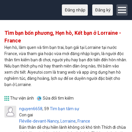
Đăng nhập
Đăng ký
Tìm bạn bốn phương, Hẹn hò, Kết bạn ở Lorraine -
France
Hẹn hò, làm quen và tìm bạn trai, bạn gái tại Lorraine tại nước
France, vừa tham gia hoặc vừa mới đăng nhập login, là người độc
thân tìm kiếm bạn đi chơi, người yêu hay bạn đời tiến đến hôn nhân.
Nếu bạn thích phụ nữ hay thanh niên đàn ông nào, thì bấm vào
xem chi tiết. Aiyeutoi.com là trang web và app ứng dụng hẹn hò
nghiêm túc, đàng hoàng, lịch sự để se duyên người đặc biệt cho
bạn ở Lorraine.
Thư viện ảnh
Sửa đổi tìm kiếm
nguyen6658
59
Tìm bạn tâm sự
Con gai
Fléville-devant-Nancy
,
Lorraine
,
France
Bản thân dễ chịu hiền lành không có khó tính Thích đi chùa