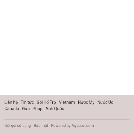
Liên hệ
Tin tức
Gói Hổ Trợ
Vietnam
Nước Mỹ
Nước Úc
Canada
Đức
Pháp
Anh Quốc
Nội qui sử dụng
Bảo mật
Powered by
Aiyeutoi.com