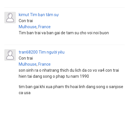
kimut
Tìm bạn tâm sự
Con trai
Mulhouse
,
France
Tim ban trai va ban gai de tam su cho voi noi buon
tran68200
Tìm người yêu
Con trai
Mulhouse
,
France
son sinh ra o nhatrang thich du lich da co vo va4 con trai
hien tai dang song o phap tu nam 1990
tim ban gai khi xua pham thi hoai linh dang song o sanjose
ca usa