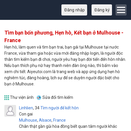
Đăng nhập
Đăng ký
Tìm bạn bốn phương, Hẹn hò, Kết bạn ở Mulhouse -
France
Hẹn hò, làm quen và tìm bạn trai, bạn gái tại Mulhouse tại nước
France, vừa tham gia hoặc vừa mới đăng nhập login, là người độc
thân tìm kiếm bạn đi chơi, người yêu hay bạn đời tiến đến hôn nhân.
Nếu bạn thích phụ nữ hay thanh niên đàn ông nào, thì bấm vào
xem chi tiết. Aiyeutoi.com là trang web và app ứng dụng hẹn hò
nghiêm túc, đàng hoàng, lịch sự để se duyên người đặc biệt cho
bạn ở Mulhouse.
Thư viện ảnh
Sửa đổi tìm kiếm
Linhlien
34
Tìm người để kết hôn
Con gai
Mulhouse
,
Alsace
,
France
Chân thật gần gũi hòa đồng biết quan tâm người khác