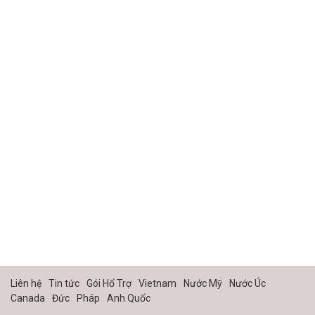
Liên hệ
Tin tức
Gói Hổ Trợ
Vietnam
Nước Mỹ
Nước Úc
Canada
Đức
Pháp
Anh Quốc