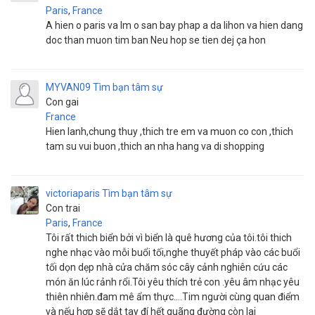
Paris
,
France
A hien o paris va lm o san bay phap a da lihon va hien dang
doc than muon tim ban Neu hop se tien dej ça hon
MYVAN09
Tìm bạn tâm sự
Con gai
France
Hien lanh,chung thuy ,thich tre em va muon co con ,thich
tam su vui buon ,thich an nha hang va di shopping
victoriaparis
Tìm bạn tâm sự
Con trai
Paris
,
France
Tôi rất thich biển bởi vì biển là quê hương của tôi.tôi thich
nghe nhạc vào mỗi buổi tối,nghe thuyết pháp vào các buổi
tối dọn dẹp nhà cửa chăm sóc cây cảnh nghiên cứu các
món ăn lúc rảnh rổi.Tôi yêu thích trẻ con .yêu âm nhạc yêu
thiên nhiên.đam mê ẩm thực....Tim người cùng quan điểm
và nếu hợp sẽ dắt tay đí hết quãng đường còn lai