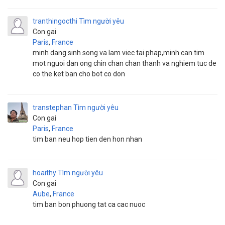
tranthingocthi
Tìm người yêu
Con gai
Paris
,
France
minh dang sinh song va lam viec tai phap,minh can tim
mot nguoi dan ong chin chan chan thanh va nghiem tuc de
co the ket ban cho bot co don
transtephan
Tìm người yêu
Con gai
Paris
,
France
tim ban neu hop tien den hon nhan
hoaithy
Tìm người yêu
Con gai
Aube
,
France
tim ban bon phuong tat ca cac nuoc