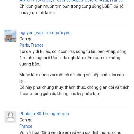
Aix-en-Provence
,
Provence-Alpes-Côte-dʿAzur
,
France
Chỉ đơn giản muốn tìm bạn trong cộng đồng LGBT để nói
chuyện, mình là les
nguyen_van
Tìm người yêu
Con gai
Paris
,
France
Tôi da ly di tu lâu, co 2 con lớn, sông tu lâu bên Phap, sông
1 minh o ngoai ô Paris, da nghi làm nên ranh rôi không
vuong bân.
Muôn làm quen voi môt cô dê sông nôi tiêp cuôc doi con
lai.
Cô này phai chung thuy, thành thuc, không gian dôi và thich
1 cuôc sông giản di, không câu ky phức tạp.
Phaletim80
Tìm người yêu
Con gai
France
Vui vẻ, hoà đồng yêu trẻ em và yêu gia đình người công