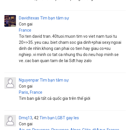
Davidtexas
Tìm bạn tâm sự
Con gai
France
Toi ten david tran..40tuoi.muon tim vo viet nam tuoi tu
20=>35..yeu cau..biet cham soc gia dinh+phai sexy.ngoai
dinh de nhìn.khong can phai co tien hay giau co+su
nghiep..vi minh co tat ca nhung thu do.neu hop minh se
ve..cac ban quan tam de lai Sđt hay zalo
Nguyenpar
Tìm bạn tâm sự
Con gai
Paris
,
France
Tim ban gái tất cả quốc gia trên thế giới
Dmq13
42
Tìm bạn LGBT gay les
Con gai