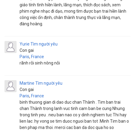
giáo tính tình hiền lành, lãng mạn, thích đọc sách, xem
phim nghe nhạc đi dạo, mong tìm được bạn trai hiền lành
công việc ổn định, chân thành trung thực và lãng mạn,
đàng hoàng.
Yurie
Tìm người yêu
Con gai
Paris
,
France
rãnh rỗi sinh nông nỗi
Martine
Tìm người yêu
Con gai
Paris
,
France
binh thuong gian di dao duc chan Thành . Tim ban trai
chan Thành trong lanh vuc tinh cam ban be cung Nhung
trong tinh yeu . neu ban nao co y dinh nghiem tuc Thi hay
lien lac .hy vong se tim duoc nguoi ban tot .Minh Tim ban o
ben phap ma thoi. merci cac ban da doc qua ho so