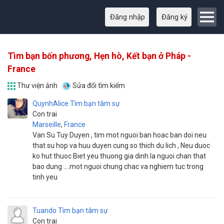
Đăng nhập
Đăng ký
Tìm bạn bốn phương, Hẹn hò, Kết bạn ở Pháp -
France
Thư viện ảnh
Sửa đổi tìm kiếm
QuynhAlice
Tìm bạn tâm sự
Con trai
Marseille
,
France
Van Su Tuy Duyen , tim mot nguoi ban hoac ban doi neu
that su hop va huu duyen cung so thich du lich , Neu duoc
ko hut thuoc Biet yeu thuong gia dinh la nguoi chan that
bao dung ....mot nguoi chung chac va nghiem tuc trong
tinh yeu
Tuando
Tìm bạn tâm sự
Con trai