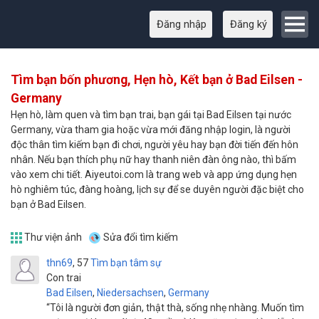
Đăng nhập
Đăng ký
Tìm bạn bốn phương, Hẹn hò, Kết bạn ở Bad Eilsen -
Germany
Hẹn hò, làm quen và tìm bạn trai, bạn gái tại Bad Eilsen tại nước
Germany, vừa tham gia hoặc vừa mới đăng nhập login, là người
độc thân tìm kiếm bạn đi chơi, người yêu hay bạn đời tiến đến hôn
nhân. Nếu bạn thích phụ nữ hay thanh niên đàn ông nào, thì bấm
vào xem chi tiết. Aiyeutoi.com là trang web và app ứng dụng hẹn
hò nghiêm túc, đàng hoàng, lịch sự để se duyên người đặc biệt cho
bạn ở Bad Eilsen.
Thư viện ảnh
Sửa đổi tìm kiếm
thn69
57
Tìm bạn tâm sự
Con trai
Bad Eilsen
,
Niedersachsen
,
Germany
“Tôi là người đơn giản, thật thà, sống nhẹ nhàng. Muốn tìm