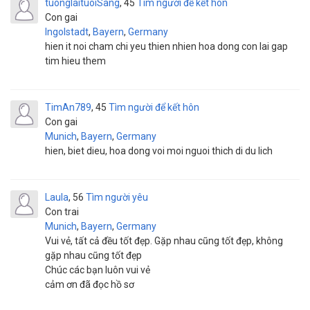
tuonglaituoiSang
45
Tìm người để kết hôn
Con gai
Ingolstadt
,
Bayern
,
Germany
hien it noi cham chi yeu thien nhien hoa dong con lai gap
tim hieu them
TimAn789
45
Tìm người để kết hôn
Con gai
Munich
,
Bayern
,
Germany
hien, biet dieu, hoa dong voi moi nguoi thich di du lich
Laula
56
Tìm người yêu
Con trai
Munich
,
Bayern
,
Germany
Vui vẻ, tất cả đều tốt đẹp. Gặp nhau cũng tốt đẹp, không
gặp nhau cũng tốt đẹp
Chúc các bạn luôn vui vẻ
cảm ơn đã đọc hồ sơ