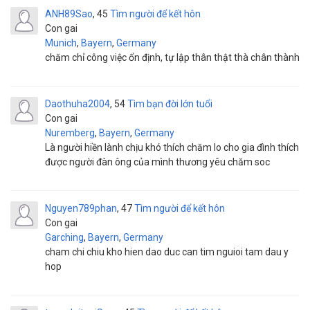
ANH89Sao
45
Tìm người để kết hôn
Con gai
Munich
,
Bayern
,
Germany
chăm chỉ công việc ổn định, tự lập thân thật thà chân thành
Daothuha2004
54
Tìm bạn đời lớn tuổi
Con gai
Nuremberg
,
Bayern
,
Germany
Là người hiền lành chịu khó thích chăm lo cho gia đình thích
được người đàn ông của mình thương yêu chăm soc
Nguyen789phan
47
Tìm người để kết hôn
Con gai
Garching
,
Bayern
,
Germany
cham chi chiu kho hien dao duc can tim nguioi tam dau y
hop