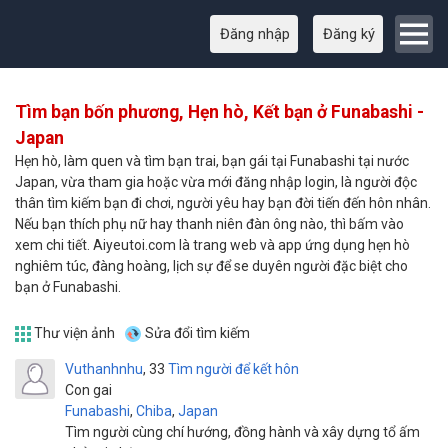
Đăng nhập
Đăng ký
Tìm bạn bốn phương, Hẹn hò, Kết bạn ở Funabashi -
Japan
Hẹn hò, làm quen và tìm bạn trai, bạn gái tại Funabashi tại nước
Japan, vừa tham gia hoặc vừa mới đăng nhập login, là người độc
thân tìm kiếm bạn đi chơi, người yêu hay bạn đời tiến đến hôn nhân.
Nếu bạn thích phụ nữ hay thanh niên đàn ông nào, thì bấm vào
xem chi tiết. Aiyeutoi.com là trang web và app ứng dụng hẹn hò
nghiêm túc, đàng hoàng, lịch sự để se duyên người đặc biệt cho
bạn ở Funabashi.
Thư viện ảnh
Sửa đổi tìm kiếm
Vuthanhnhu
33
Tìm người để kết hôn
Con gai
Funabashi
,
Chiba
,
Japan
Tìm người cùng chí hướng, đồng hành và xây dựng tổ ấm