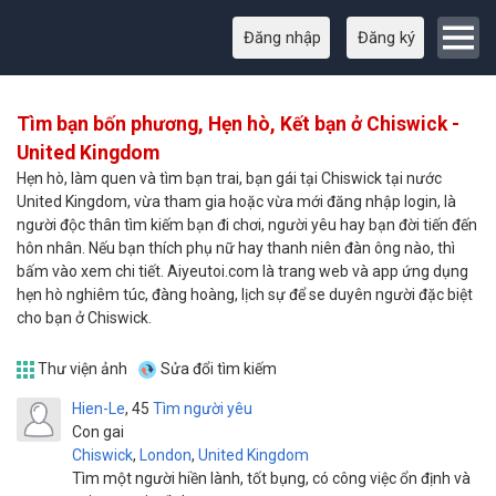
Đăng nhập
Đăng ký
Tìm bạn bốn phương, Hẹn hò, Kết bạn ở Chiswick -
United Kingdom
Hẹn hò, làm quen và tìm bạn trai, bạn gái tại Chiswick tại nước
United Kingdom, vừa tham gia hoặc vừa mới đăng nhập login, là
người độc thân tìm kiếm bạn đi chơi, người yêu hay bạn đời tiến đến
hôn nhân. Nếu bạn thích phụ nữ hay thanh niên đàn ông nào, thì
bấm vào xem chi tiết. Aiyeutoi.com là trang web và app ứng dụng
hẹn hò nghiêm túc, đàng hoàng, lịch sự để se duyên người đặc biệt
cho bạn ở Chiswick.
Thư viện ảnh
Sửa đổi tìm kiếm
Hien-Le
45
Tìm người yêu
Con gai
Chiswick
,
London
,
United Kingdom
Tìm một người hiền lành, tốt bụng, có công việc ổn định và