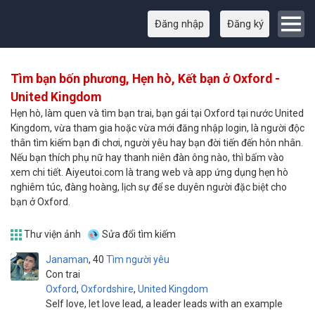
Đăng nhập
Đăng ký
Tìm bạn bốn phương, Hẹn hò, Kết bạn ở Oxford -
United Kingdom
Hẹn hò, làm quen và tìm bạn trai, bạn gái tại Oxford tại nước United
Kingdom, vừa tham gia hoặc vừa mới đăng nhập login, là người độc
thân tìm kiếm bạn đi chơi, người yêu hay bạn đời tiến đến hôn nhân.
Nếu bạn thích phụ nữ hay thanh niên đàn ông nào, thì bấm vào
xem chi tiết. Aiyeutoi.com là trang web và app ứng dụng hẹn hò
nghiêm túc, đàng hoàng, lịch sự để se duyên người đặc biệt cho
bạn ở Oxford.
Thư viện ảnh
Sửa đổi tìm kiếm
Janaman
40
Tìm người yêu
Con trai
Oxford
,
Oxfordshire
,
United Kingdom
Self love, let love lead, a leader leads with an example