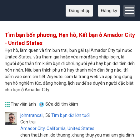
Đăng nhập
Đăng ký
Tìm bạn bốn phương, Hẹn hò, Kết bạn ở Amador City
- United States
Hẹn hò, làm quen và tìm bạn trai, bạn gái tại Amador City tại nước
United States, vừa tham gia hoặc vừa mới đăng nhập login, là
người độc thân tìm kiếm bạn đi chơi, người yêu hay bạn đời tiến đến
hôn nhân. Nếu bạn thích phụ nữ hay thanh niên đàn ông nào, thì
bấm vào xem chi tiết. Aiyeutoi.com là trang web và app ứng dụng
hẹn hò nghiêm túc, đàng hoàng, lịch sự để se duyên người đặc biệt
cho bạn ở Amador City.
Thư viện ảnh
Sửa đổi tìm kiếm
johntrancali
56
Tìm bạn đời lớn tuổi
Con trai
Amador City
,
California
,
United States
chan that.hien .de thuong .chung thuy.yeu mai am gia dinh