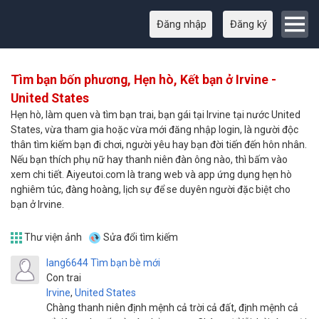
Đăng nhập
Đăng ký
Tìm bạn bốn phương, Hẹn hò, Kết bạn ở Irvine -
United States
Hẹn hò, làm quen và tìm bạn trai, bạn gái tại Irvine tại nước United
States, vừa tham gia hoặc vừa mới đăng nhập login, là người độc
thân tìm kiếm bạn đi chơi, người yêu hay bạn đời tiến đến hôn nhân.
Nếu bạn thích phụ nữ hay thanh niên đàn ông nào, thì bấm vào
xem chi tiết. Aiyeutoi.com là trang web và app ứng dụng hẹn hò
nghiêm túc, đàng hoàng, lịch sự để se duyên người đặc biệt cho
bạn ở Irvine.
Thư viện ảnh
Sửa đổi tìm kiếm
lang6644
Tìm bạn bè mới
Con trai
Irvine
,
United States
Chàng thanh niên định mệnh cả trời cả đất, định mệnh cả