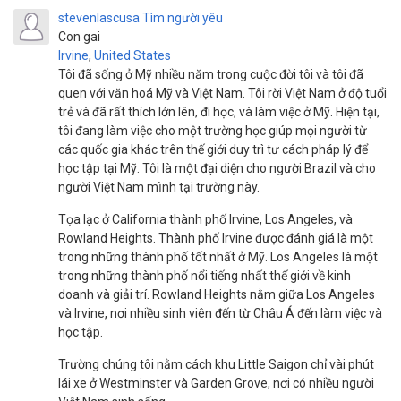
stevenlascusa
Tìm người yêu
Con gai
Irvine
,
United States
Tôi đã sống ở Mỹ nhiều năm trong cuộc đời tôi và tôi đã
quen với văn hoá Mỹ và Việt Nam. Tôi rời Việt Nam ở độ tuổi
trẻ và đã rất thích lớn lên, đi học, và làm việc ở Mỹ. Hiện tại,
tôi đang làm việc cho một trường học giúp mọi người từ
các quốc gia khác trên thế giới duy trì tư cách pháp lý để
học tập tại Mỹ. Tôi là một đại diện cho người Brazil và cho
người Việt Nam mình tại trường này.
Tọa lạc ở California thành phố Irvine, Los Angeles, và
Rowland Heights. Thành phố Irvine được đánh giá là một
trong những thành phố tốt nhất ở Mỹ. Los Angeles là một
trong những thành phố nổi tiếng nhất thế giới về kinh
doanh và giải trí. Rowland Heights nằm giữa Los Angeles
và Irvine, nơi nhiều sinh viên đến từ Châu Á đến làm việc và
học tập.
Trường chúng tôi nằm cách khu Little Saigon chỉ vài phút
lái xe ở Westminster và Garden Grove, nơi có nhiều người