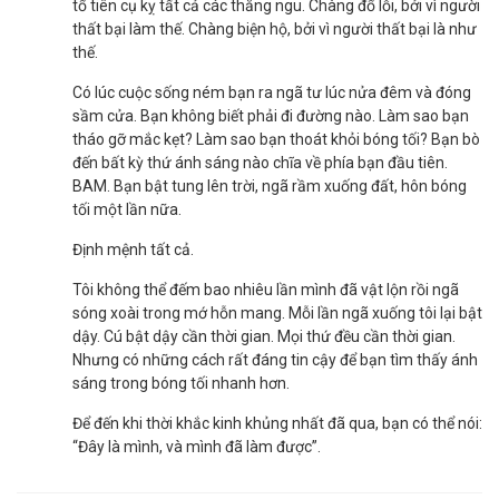
tổ tiên cụ kỵ tất cả các thằng ngu. Chàng đổ lỗi, bởi vì người
thất bại làm thế. Chàng biện hộ, bởi vì người thất bại là như
thế.
Có lúc cuộc sống ném bạn ra ngã tư lúc nửa đêm và đóng
sầm cửa. Bạn không biết phải đi đường nào. Làm sao bạn
tháo gỡ mắc kẹt? Làm sao bạn thoát khỏi bóng tối? Bạn bò
đến bất kỳ thứ ánh sáng nào chĩa về phía bạn đầu tiên.
BAM. Bạn bật tung lên trời, ngã rầm xuống đất, hôn bóng
tối một lần nữa.
Định mệnh tất cả.
Tôi không thể đếm bao nhiêu lần mình đã vật lộn rồi ngã
sóng xoài trong mớ hỗn mang. Mỗi lần ngã xuống tôi lại bật
dậy. Cú bật dậy cần thời gian. Mọi thứ đều cần thời gian.
Nhưng có những cách rất đáng tin cậy để bạn tìm thấy ánh
sáng trong bóng tối nhanh hơn.
Để đến khi thời khắc kinh khủng nhất đã qua, bạn có thể nói:
“Đây là mình, và mình đã làm được”.