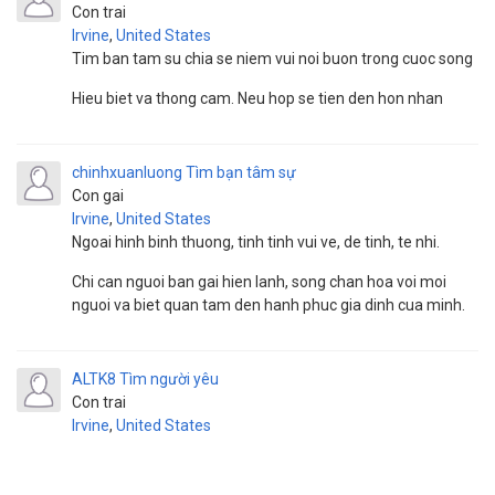
Con trai
Irvine
,
United States
Tim ban tam su chia se niem vui noi buon trong cuoc song
Hieu biet va thong cam. Neu hop se tien den hon nhan
chinhxuanluong
Tìm bạn tâm sự
Con gai
Irvine
,
United States
Ngoai hinh binh thuong, tinh tinh vui ve, de tinh, te nhi.
Chi can nguoi ban gai hien lanh, song chan hoa voi moi
nguoi va biet quan tam den hanh phuc gia dinh cua minh.
ALTK8
Tìm người yêu
Con trai
Irvine
,
United States