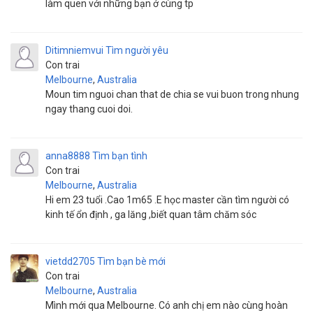
làm quen với những bạn ở cùng tp
Ditimniemvui
Tìm người yêu
Con trai
Melbourne
,
Australia
Moun tim nguoi chan that de chia se vui buon trong nhung
ngay thang cuoi doi.
anna8888
Tìm bạn tình
Con trai
Melbourne
,
Australia
Hi em 23 tuổi .Cao 1m65 .E học master cần tìm người có
kinh tế ổn định , ga lăng ,biết quan tâm chăm sóc
vietdd2705
Tìm bạn bè mới
Con trai
Melbourne
,
Australia
Mình mới qua Melbourne. Có anh chị em nào cùng hoàn