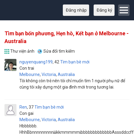
Đăng nhập
Đăng ký
Tìm bạn bốn phương, Hẹn hò, Kết bạn ở Melbourne -
Australia
Thư viện ảnh
Sửa đổi tìm kiếm
nguyenquang199
42
Tìm bạn bè mới
Con trai
Melbourne
,
Victoria
,
Australia
Tôi không còn trẻ nên tôi chỉ muốn tìm 1 người phụ nữ để
cùng tôi xây dựng một gia đình mới trong tương lai.
Ren
37
Tìm bạn bè mới
Con gai
Melbourne
,
Victoria
,
Australia
Hbbbbbb.
HhhBbnnnnnnnnnjjjkkmmmmmjbbbbbbbbbbbbbAsssddccffg