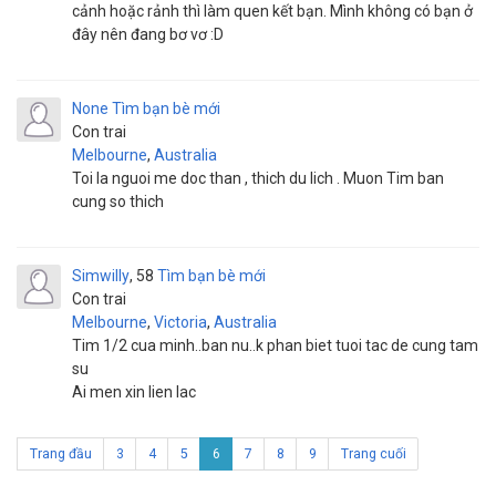
cảnh hoặc rảnh thì làm quen kết bạn. Mình không có bạn ở
đây nên đang bơ vơ :D
None
Tìm bạn bè mới
Con trai
Melbourne
,
Australia
Toi la nguoi me doc than , thich du lich . Muon Tim ban
cung so thich
Simwilly
58
Tìm bạn bè mới
Con trai
Melbourne
,
Victoria
,
Australia
Tim 1/2 cua minh..ban nu..k phan biet tuoi tac de cung tam
su
Ai men xin lien lac
Trang đầu
3
4
5
6
7
8
9
Trang cuối