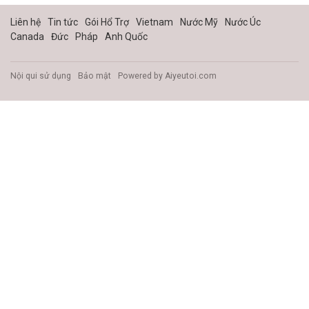
Liên hệ
Tin tức
Gói Hổ Trợ
Vietnam
Nước Mỹ
Nước Úc
Canada
Đức
Pháp
Anh Quốc
Nội qui sử dụng
Bảo mật
Powered by
Aiyeutoi.com